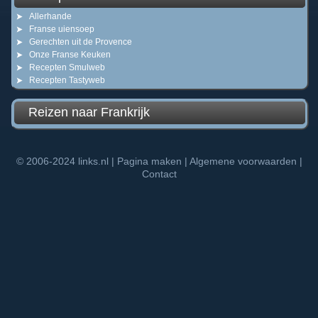
Allerhande
Franse uiensoep
Gerechten uit de Provence
Onze Franse Keuken
Recepten Smulweb
Recepten Tastyweb
Reizen naar Frankrijk
© 2006-2024
links.nl
|
Pagina maken
|
Algemene voorwaarden
|
Contact