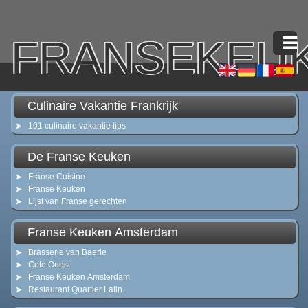
FRANSEKEU
Culinaire Vakantie Frankrijk
101 culinaire vakantie tips
De Franse Keuken
Franse Cuisine
Franse Keuken
Lijst van Franse gerechten
Franse Keuken Amsterdam
Brasserie van Baerle
Cote Ouest
Franse Keuken Amsterdam
Restaurant Quartier Latin